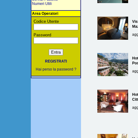
Numeri Utili
Area Operatori
Codice Utente
Vis
Maz
agg
Password
Hot
REGISTRATI
Pos
Hai perso la password ?
agg
Hot
Cit
agg