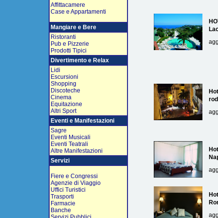
Affittacamere
Case e Appartamenti
HO
Mangiare e Bere
La
Ristoranti
agg
Pub e Pizzerie
Prodotti Tipici
Divertimento e Relax
Lidi
Escursioni
Shopping
Discoteche
Hot
Cinema
rod
Equitazione
Altri Sport
agg
Eventi e Manifestazioni
Sagre
Eventi Musicali
Eventi Teatrali
Hot
Altre Manifestazioni
Nap
Servizi
agg
Fiere e Congressi
Agenzie di Viaggio
Uffici Turistici
Hot
Trasporti
Ro
Farmacie
Banche
agg
Servizi Pubblici