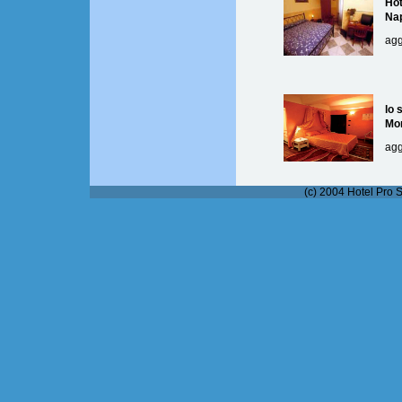
Hot
Nap
agg
lo 
Mo
agg
(c) 2004 Hotel Pro