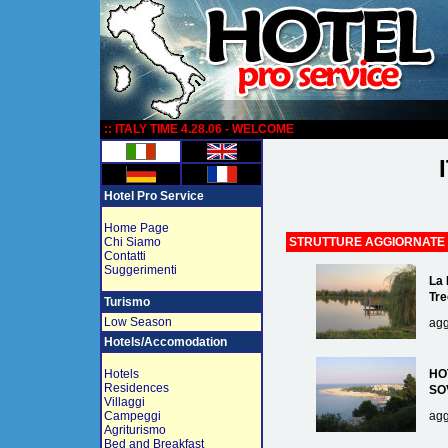
:
:: ITALY TIME 4.28.06 - WELCOME
Hotel Pro Service
Home Page
Chi Siamo
STRUTTURE AGGIORNATE
Contatti
Suggerimenti
La 
Tre
Turismo
Low Season
agg
Hotels/Accomodation
Hotels
HO
Residences
SO
Villaggi
Campeggi
agg
Agriturismo
Bed and Breakfast