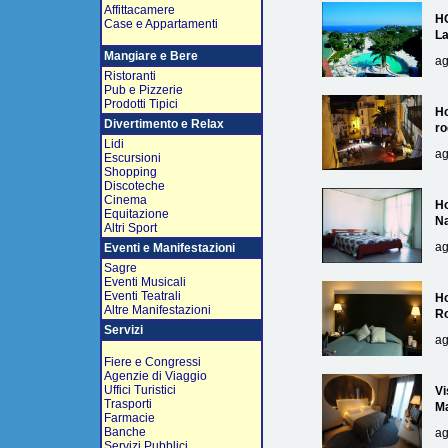
Affittacamere
H
Case e Appartamenti
L
Mangiare e Bere
ag
Ristoranti
Pub e Pizzerie
Prodotti Tipici
Ho
Divertimento e Relax
ro
Lidi
ag
Escursioni
Shopping
Discoteche
Cinema
Ho
Equitazione
Na
Altri Sport
ag
Eventi e Manifestazioni
Sagre
Eventi Musicali
Eventi Teatrali
Ho
Altre Manifestazioni
R
Servizi
ag
Fiere e Congressi
Agenzie di Viaggio
Uffici Turistici
Vi
Trasporti
Ma
Farmacie
Banche
ag
Servizi Pubblici