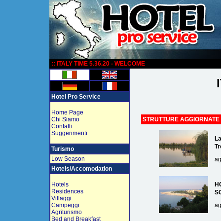
:
:: ITALY TIME 5.36.20 - WELCOME
Hotel Pro Service
Home Page
Chi Siamo
STRUTTURE AGGIORNATE
Contatti
Suggerimenti
La
Tr
Turismo
Low Season
ag
Hotels/Accomodation
Hotels
H
Residences
S
Villaggi
Campeggi
ag
Agriturismo
Bed and Breakfast