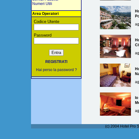
Numeri Utili
Ho
Area Operatori
Po
Codice Utente
ag
Password
Ho
Ci
ag
REGISTRATI
Ho
Hai perso la password ?
Na
ag
lo
M
ag
(c) 2004 Hotel Pro