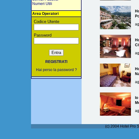
Numeri Utili
Ho
Area Operatori
Po
Codice Utente
ag
Password
Ho
Ci
ag
REGISTRATI
Ho
Hai perso la password ?
Na
ag
lo
M
ag
(c) 2004 Hotel Pro