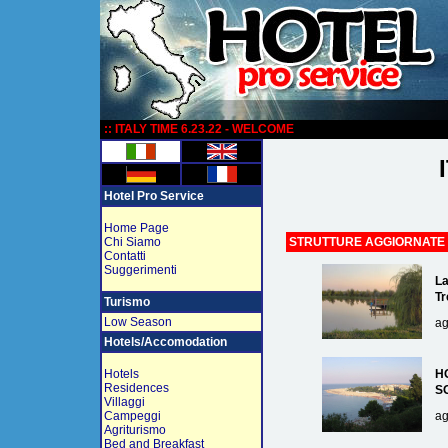
:
:: ITALY TIME 6.23.22 - WELCOME
Hotel Pro Service
Home Page
Chi Siamo
STRUTTURE AGGIORNATE
Contatti
Suggerimenti
La
Tr
Turismo
Low Season
ag
Hotels/Accomodation
Hotels
H
Residences
S
Villaggi
Campeggi
ag
Agriturismo
Bed and Breakfast