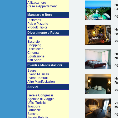
Affittacamere
H
Case e Appartamenti
L
Mangiare e Bere
ag
Ristoranti
Pub e Pizzerie
Prodotti Tipici
Ho
Divertimento e Relax
ro
Lidi
ag
Escursioni
Shopping
Discoteche
Cinema
Ho
Equitazione
Na
Altri Sport
ag
Eventi e Manifestazioni
Sagre
Eventi Musicali
Eventi Teatrali
Ho
Altre Manifestazioni
R
Servizi
ag
Fiere e Congressi
Agenzie di Viaggio
Uffici Turistici
Vi
Trasporti
Ma
Farmacie
Banche
ag
Servizi Pubblici