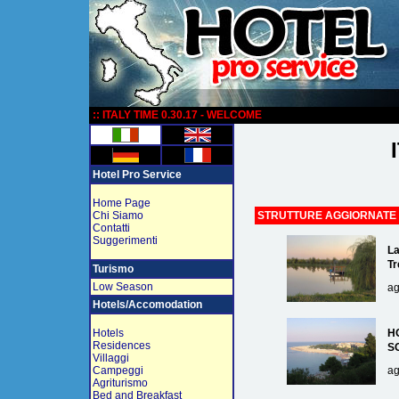
:
:: ITALY TIME 0.30.17 - WELCOME
Hotel Pro Service
Home Page
Chi Siamo
STRUTTURE AGGIORNATE
Contatti
Suggerimenti
La
Tr
Turismo
Low Season
ag
Hotels/Accomodation
Hotels
H
Residences
S
Villaggi
Campeggi
ag
Agriturismo
Bed and Breakfast