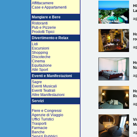
Affittacamere
H
Case e Appartamenti
L
Mangiare e Bere
ag
Ristoranti
Pub e Pizzerie
Prodotti Tipici
Ho
Divertimento e Relax
ro
Lidi
ag
Escursioni
Shopping
Discoteche
Cinema
Ho
Equitazione
Na
Altri Sport
ag
Eventi e Manifestazioni
Sagre
Eventi Musicali
Eventi Teatrali
Ho
Altre Manifestazioni
R
Servizi
ag
Fiere e Congressi
Agenzie di Viaggio
Uffici Turistici
Vi
Trasporti
Ma
Farmacie
Banche
ag
Servizi Pubblici