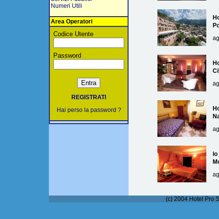
Numeri Utili
Ho
Area Operatori
Po
Codice Utente
ag
Password
Ho
Ci
ag
REGISTRATI
Ho
Hai perso la password ?
Na
ag
lo
M
ag
(c) 2004 Hotel Pro