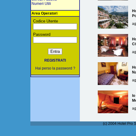
Numeri Utili
Ho
Area Operatori
Po
Codice Utente
ag
Password
Ho
Ci
ag
REGISTRATI
Ho
Hai perso la password ?
Na
ag
lo
M
ag
(c) 2004 Hotel Pro