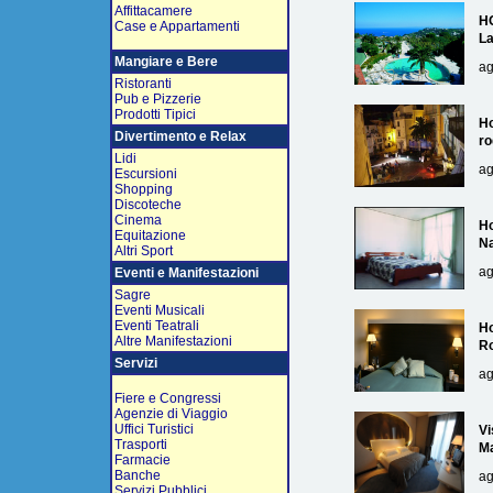
Affittacamere
H
Case e Appartamenti
L
Mangiare e Bere
ag
Ristoranti
Pub e Pizzerie
Prodotti Tipici
Ho
Divertimento e Relax
ro
Lidi
ag
Escursioni
Shopping
Discoteche
Cinema
Ho
Equitazione
Na
Altri Sport
ag
Eventi e Manifestazioni
Sagre
Eventi Musicali
Eventi Teatrali
Ho
Altre Manifestazioni
R
Servizi
ag
Fiere e Congressi
Agenzie di Viaggio
Uffici Turistici
Vi
Trasporti
Ma
Farmacie
Banche
ag
Servizi Pubblici