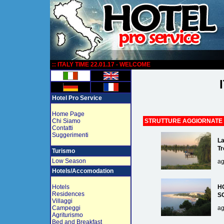
:
:: ITALY TIME 22.01.17 - WELCOME
Hotel Pro Service
Home Page
Chi Siamo
STRUTTURE AGGIORNATE
Contatti
Suggerimenti
La
Tr
Turismo
Low Season
ag
Hotels/Accomodation
Hotels
H
Residences
S
Villaggi
Campeggi
ag
Agriturismo
Bed and Breakfast