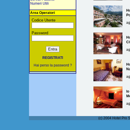
Numeri Utili
Ho
Area Operatori
Po
Codice Utente
ag
Password
Ho
Ci
ag
REGISTRATI
Ho
Hai perso la password ?
Na
ag
lo
M
ag
(c) 2004 Hotel Pro