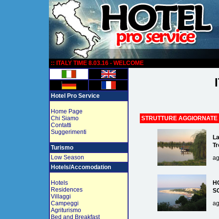
:
:: ITALY TIME 8.03.16 - WELCOME
Hotel Pro Service
Home Page
Chi Siamo
STRUTTURE AGGIORNATE
Contatti
Suggerimenti
La
Tr
Turismo
Low Season
ag
Hotels/Accomodation
Hotels
H
Residences
S
Villaggi
Campeggi
ag
Agriturismo
Bed and Breakfast