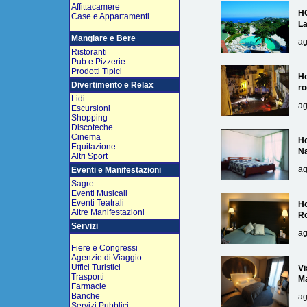
Affittacamere
H
Case e Appartamenti
L
Mangiare e Bere
ag
Ristoranti
Pub e Pizzerie
Prodotti Tipici
Ho
Divertimento e Relax
ro
Lidi
ag
Escursioni
Shopping
Discoteche
Cinema
Ho
Equitazione
Na
Altri Sport
ag
Eventi e Manifestazioni
Sagre
Eventi Musicali
Eventi Teatrali
Ho
Altre Manifestazioni
R
Servizi
ag
Fiere e Congressi
Agenzie di Viaggio
Uffici Turistici
Vi
Trasporti
Ma
Farmacie
Banche
ag
Servizi Pubblici