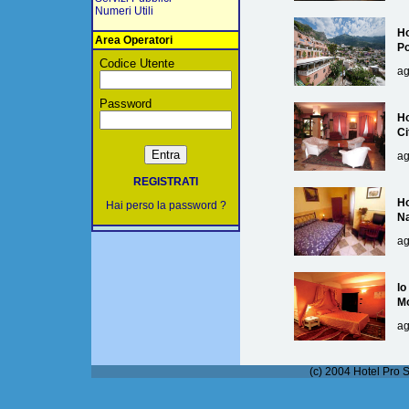
Numeri Utili
Ho
Area Operatori
Po
Codice Utente
ag
Password
Ho
Ci
ag
REGISTRATI
Ho
Hai perso la password ?
Na
ag
lo
M
ag
(c) 2004 Hotel Pro