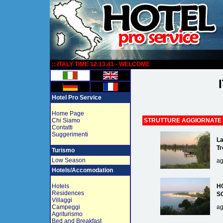
:
:: ITALY TIME 12.13.41 - WELCOME
Hotel Pro Service
Home Page
Chi Siamo
STRUTTURE AGGIORNATE
Contatti
Suggerimenti
La
Tr
Turismo
Low Season
ag
Hotels/Accomodation
Hotels
H
Residences
S
Villaggi
Campeggi
ag
Agriturismo
Bed and Breakfast