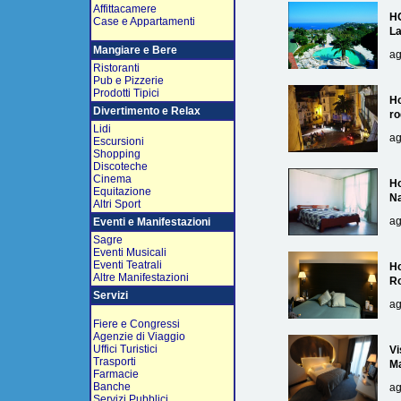
Affittacamere
H
Case e Appartamenti
L
Mangiare e Bere
ag
Ristoranti
Pub e Pizzerie
Prodotti Tipici
Ho
Divertimento e Relax
ro
Lidi
ag
Escursioni
Shopping
Discoteche
Cinema
Ho
Equitazione
Na
Altri Sport
ag
Eventi e Manifestazioni
Sagre
Eventi Musicali
Eventi Teatrali
Ho
Altre Manifestazioni
R
Servizi
ag
Fiere e Congressi
Agenzie di Viaggio
Uffici Turistici
Vi
Trasporti
Ma
Farmacie
Banche
ag
Servizi Pubblici