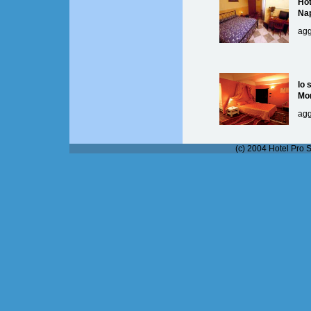
Hot
Nap
agg
lo 
Mo
agg
(c) 2004 Hotel Pro