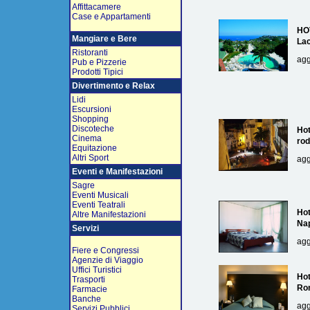
Affittacamere
Case e Appartamenti
HO
Mangiare e Bere
La
Ristoranti
agg
Pub e Pizzerie
Prodotti Tipici
Divertimento e Relax
Lidi
Escursioni
Shopping
Discoteche
Hot
Cinema
rod
Equitazione
Altri Sport
agg
Eventi e Manifestazioni
Sagre
Eventi Musicali
Eventi Teatrali
Hot
Altre Manifestazioni
Nap
Servizi
agg
Fiere e Congressi
Agenzie di Viaggio
Uffici Turistici
Hot
Trasporti
Ro
Farmacie
Banche
agg
Servizi Pubblici