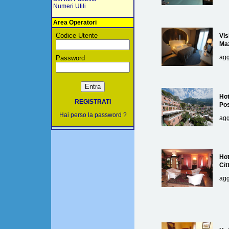
Numeri Utili
Area Operatori
Codice Utente
Vis
Maz
agg
Password
Hot
REGISTRATI
Pos
Hai perso la password ?
agg
Hot
Cit
agg