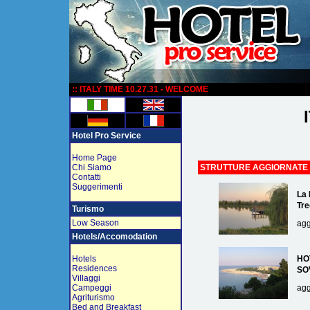
:
:: ITALY TIME 10.27.31 - WELCOME
Hotel Pro Service
Home Page
Chi Siamo
STRUTTURE AGGIORNATE
Contatti
Suggerimenti
La 
Tre
Turismo
Low Season
agg
Hotels/Accomodation
Hotels
HO
Residences
SO
Villaggi
Campeggi
agg
Agriturismo
Bed and Breakfast