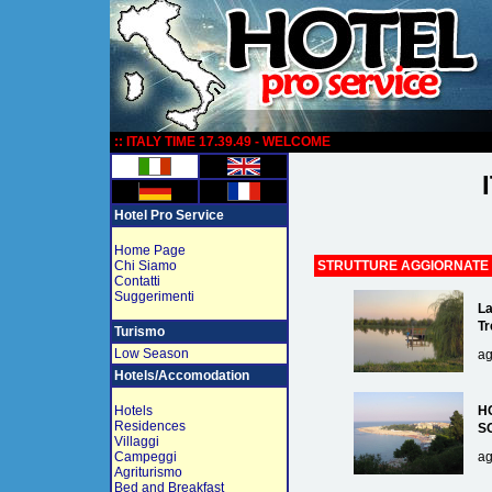
:
:: ITALY TIME 17.39.49 - WELCOME
Hotel Pro Service
Home Page
Chi Siamo
STRUTTURE AGGIORNATE
Contatti
Suggerimenti
La
Tr
Turismo
Low Season
ag
Hotels/Accomodation
Hotels
H
Residences
S
Villaggi
Campeggi
ag
Agriturismo
Bed and Breakfast