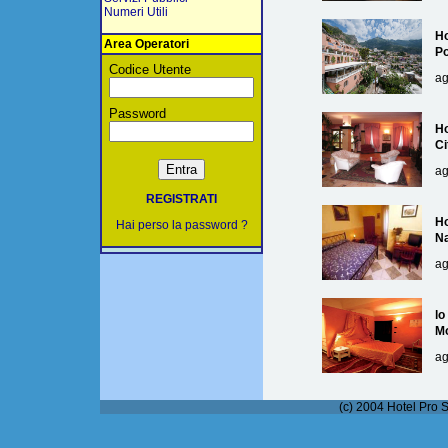
Numeri Utili
Ho
Area Operatori
Po
Codice Utente
ag
Password
Ho
Ci
ag
REGISTRATI
Ho
Hai perso la password ?
Na
ag
lo
M
ag
(c) 2004 Hotel Pro