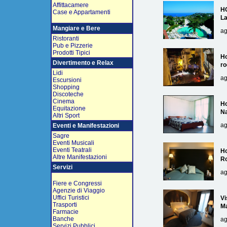
Affittacamere
H
Case e Appartamenti
L
Mangiare e Bere
ag
Ristoranti
Pub e Pizzerie
Prodotti Tipici
Ho
Divertimento e Relax
ro
Lidi
ag
Escursioni
Shopping
Discoteche
Cinema
Ho
Equitazione
Na
Altri Sport
ag
Eventi e Manifestazioni
Sagre
Eventi Musicali
Eventi Teatrali
Ho
Altre Manifestazioni
R
Servizi
ag
Fiere e Congressi
Agenzie di Viaggio
Uffici Turistici
Vi
Trasporti
Ma
Farmacie
Banche
ag
Servizi Pubblici