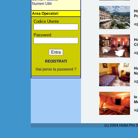
Numeri Utili
Ho
Area Operatori
Po
Codice Utente
ag
Password
Ho
Ci
ag
REGISTRATI
Ho
Hai perso la password ?
Na
ag
lo
M
ag
(c) 2004 Hotel Pro