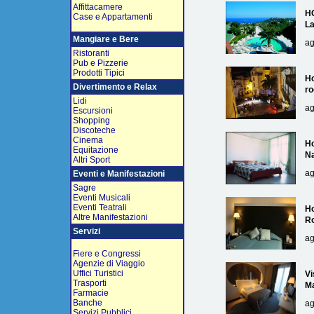
Affittacamere
H
Case e Appartamenti
L
Mangiare e Bere
ag
Ristoranti
Pub e Pizzerie
Prodotti Tipici
Ho
Divertimento e Relax
ro
Lidi
ag
Escursioni
Shopping
Discoteche
Cinema
Ho
Equitazione
Na
Altri Sport
ag
Eventi e Manifestazioni
Sagre
Eventi Musicali
Eventi Teatrali
Ho
Altre Manifestazioni
R
Servizi
ag
Fiere e Congressi
Agenzie di Viaggio
Uffici Turistici
Vi
Trasporti
Ma
Farmacie
Banche
ag
Servizi Pubblici