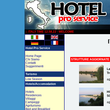
:
:: ITALY TIME 12.58.22 - WELCOME
Hotel Pro Service
Home Page
Chi Siamo
STRUTTURE AGGIORNATE
Contatti
Suggerimenti
La
Tr
Turismo
Low Season
ag
Hotels/Accomodation
Hotels
H
Residences
S
Villaggi
Campeggi
ag
Agriturismo
Bed and Breakfast