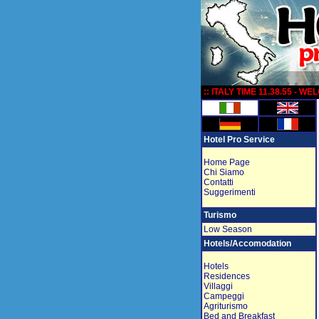
:
:: ITALY TIME 11.38.55 - W
Hotel Pro Service
Home Page
Chi Siamo
Contatti
Suggerimenti
Turismo
Low Season
Hotels/Accomodation
Hotels
Residences
Villaggi
Campeggi
Agriturismo
Bed and Breakfast