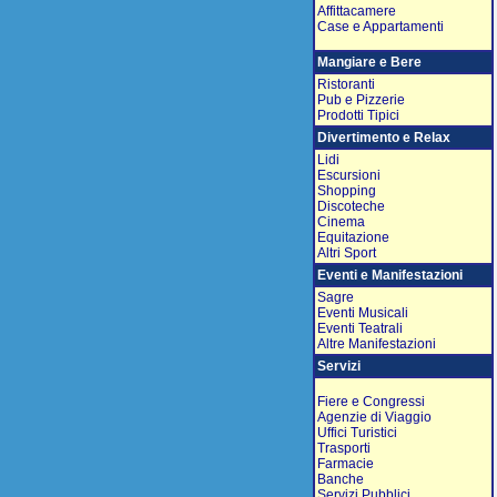
Affittacamere
Case e Appartamenti
Mangiare e Bere
Ristoranti
Pub e Pizzerie
Prodotti Tipici
Divertimento e Relax
Lidi
Escursioni
Shopping
Discoteche
Cinema
Equitazione
Altri Sport
Eventi e Manifestazioni
Sagre
Eventi Musicali
Eventi Teatrali
Altre Manifestazioni
Servizi
Fiere e Congressi
Agenzie di Viaggio
Uffici Turistici
Trasporti
Farmacie
Banche
Servizi Pubblici