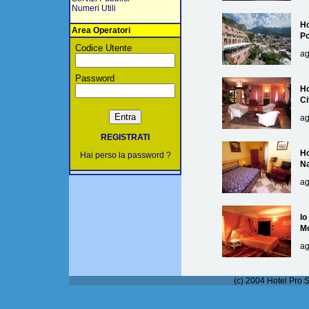
Numeri Utili
Ho
Area Operatori
Po
Codice Utente
ag
Password
Ho
Ci
ag
REGISTRATI
Ho
Hai perso la password ?
Na
ag
lo
M
ag
(c) 2004 Hotel Pro