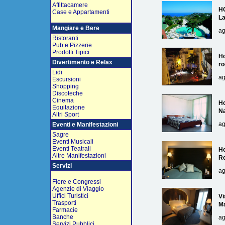
Affittacamere
H
Case e Appartamenti
L
Mangiare e Bere
ag
Ristoranti
Pub e Pizzerie
Prodotti Tipici
Ho
Divertimento e Relax
ro
Lidi
ag
Escursioni
Shopping
Discoteche
Cinema
Ho
Equitazione
Na
Altri Sport
ag
Eventi e Manifestazioni
Sagre
Eventi Musicali
Eventi Teatrali
Ho
Altre Manifestazioni
R
Servizi
ag
Fiere e Congressi
Agenzie di Viaggio
Uffici Turistici
Vi
Trasporti
Ma
Farmacie
Banche
ag
Servizi Pubblici