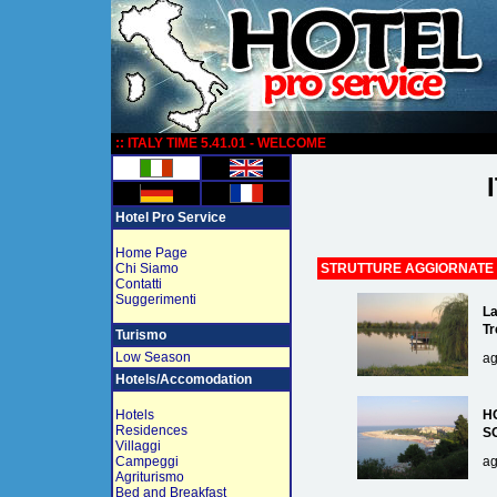
:
:: ITALY TIME 5.41.01 - WELCOME
Hotel Pro Service
Home Page
Chi Siamo
STRUTTURE AGGIORNATE
Contatti
Suggerimenti
La
Tr
Turismo
Low Season
ag
Hotels/Accomodation
Hotels
H
Residences
S
Villaggi
Campeggi
ag
Agriturismo
Bed and Breakfast