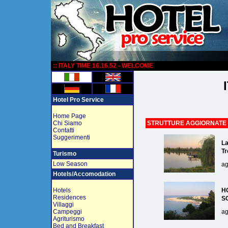
:
:: ITALY TIME 16.16.52 - WELCOME
Hotel Pro Service
Home Page
Chi Siamo
STRUTTURE AGGIORNATE
Contatti
Suggerimenti
La
Tr
Turismo
Low Season
ag
Hotels/Accomodation
Hotels
H
Residences
S
Villaggi
Campeggi
ag
Agriturismo
Bed and Breakfast