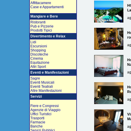
Affittacamere
H
Case e Appartamenti
L
Mangiare e Bere
ag
Ristoranti
Pub e Pizzerie
Prodotti Tipici
Ho
Divertimento e Relax
ro
Lidi
ag
Escursioni
Shopping
Discoteche
Cinema
Ho
Equitazione
Na
Altri Sport
ag
Eventi e Manifestazioni
Sagre
Eventi Musicali
Eventi Teatrali
Ho
Altre Manifestazioni
R
Servizi
ag
Fiere e Congressi
Agenzie di Viaggio
Uffici Turistici
Vi
Trasporti
Ma
Farmacie
Banche
ag
Servizi Pubblici