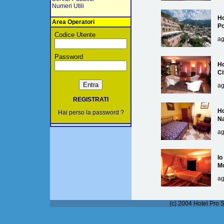
Numeri Utili
Ho
Area Operatori
Po
Codice Utente
ag
Password
Ho
Ci
ag
REGISTRATI
Ho
Hai perso la password ?
Na
ag
lo
M
ag
(c) 2004 Hotel Pro