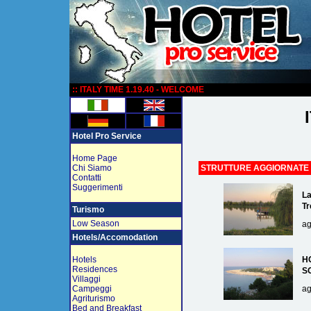
:
:: ITALY TIME 1.19.40 - WELCOME
Hotel Pro Service
Home Page
Chi Siamo
STRUTTURE AGGIORNATE
Contatti
Suggerimenti
La
Tr
Turismo
Low Season
ag
Hotels/Accomodation
Hotels
H
Residences
S
Villaggi
Campeggi
ag
Agriturismo
Bed and Breakfast