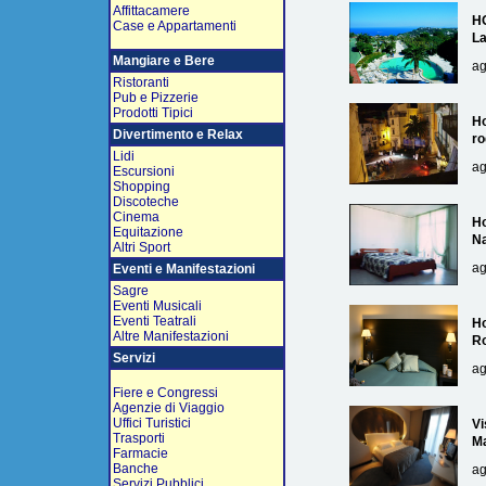
Affittacamere
H
Case e Appartamenti
L
Mangiare e Bere
ag
Ristoranti
Pub e Pizzerie
Prodotti Tipici
Ho
Divertimento e Relax
ro
Lidi
ag
Escursioni
Shopping
Discoteche
Cinema
Ho
Equitazione
Na
Altri Sport
ag
Eventi e Manifestazioni
Sagre
Eventi Musicali
Eventi Teatrali
Ho
Altre Manifestazioni
R
Servizi
ag
Fiere e Congressi
Agenzie di Viaggio
Uffici Turistici
Vi
Trasporti
Ma
Farmacie
Banche
ag
Servizi Pubblici