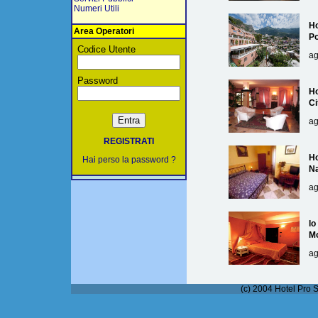
Numeri Utili
Ho
Area Operatori
Po
Codice Utente
ag
Password
Ho
Ci
ag
REGISTRATI
Ho
Hai perso la password ?
Na
ag
lo
M
ag
(c) 2004 Hotel Pro