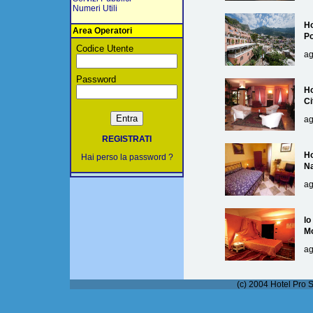
Numeri Utili
Ho
Area Operatori
Po
Codice Utente
ag
Password
Ho
Ci
ag
REGISTRATI
Ho
Hai perso la password ?
Na
ag
lo
M
ag
(c) 2004 Hotel Pro