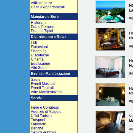
Affittacamere
H
Case e Appartamenti
L
Mangiare e Bere
ag
Ristoranti
Pub e Pizzerie
Prodotti Tipici
Ho
Divertimento e Relax
ro
Lidi
ag
Escursioni
Shopping
Discoteche
Cinema
Ho
Equitazione
Na
Altri Sport
ag
Eventi e Manifestazioni
Sagre
Eventi Musicali
Eventi Teatrali
Ho
Altre Manifestazioni
R
Servizi
ag
Fiere e Congressi
Agenzie di Viaggio
Uffici Turistici
Vi
Trasporti
Ma
Farmacie
Banche
ag
Servizi Pubblici