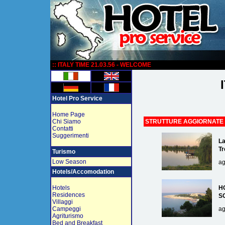
:
:: ITALY TIME 21.03.56 - WELCOME
Hotel Pro Service
Home Page
Chi Siamo
STRUTTURE AGGIORNATE
Contatti
Suggerimenti
La
Tr
Turismo
Low Season
ag
Hotels/Accomodation
Hotels
H
Residences
S
Villaggi
Campeggi
ag
Agriturismo
Bed and Breakfast