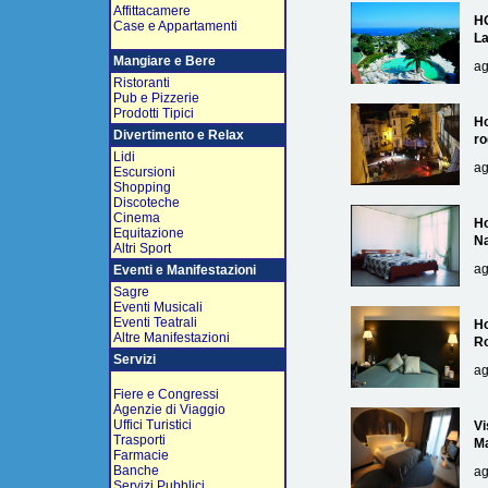
Affittacamere
H
Case e Appartamenti
L
Mangiare e Bere
ag
Ristoranti
Pub e Pizzerie
Prodotti Tipici
Ho
Divertimento e Relax
ro
Lidi
ag
Escursioni
Shopping
Discoteche
Cinema
Ho
Equitazione
Na
Altri Sport
ag
Eventi e Manifestazioni
Sagre
Eventi Musicali
Eventi Teatrali
Ho
Altre Manifestazioni
R
Servizi
ag
Fiere e Congressi
Agenzie di Viaggio
Uffici Turistici
Vi
Trasporti
Ma
Farmacie
Banche
ag
Servizi Pubblici