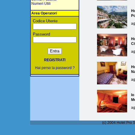
Numeri Utili
Ho
Area Operatori
Po
Codice Utente
ag
Password
Ho
Ci
ag
REGISTRATI
Ho
Hai perso la password ?
Na
ag
lo
M
ag
(c) 2004 Hotel Pro