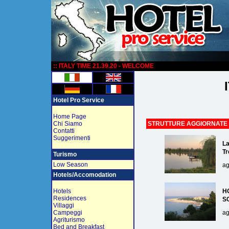
:
:: ITALY TIME 21.39.20 - WELCOME
Hotel Pro Service
Home Page
Chi Siamo
STRUTTURE AGGIORNATE
Contatti
Suggerimenti
La
Tr
Turismo
Low Season
ag
Hotels/Accomodation
Hotels
H
Residences
S
Villaggi
Campeggi
ag
Agriturismo
Bed and Breakfast