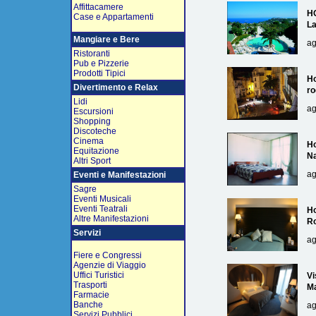
Affittacamere
H
Case e Appartamenti
L
Mangiare e Bere
ag
Ristoranti
Pub e Pizzerie
Prodotti Tipici
Ho
Divertimento e Relax
ro
Lidi
ag
Escursioni
Shopping
Discoteche
Cinema
Ho
Equitazione
Na
Altri Sport
ag
Eventi e Manifestazioni
Sagre
Eventi Musicali
Eventi Teatrali
Ho
Altre Manifestazioni
R
Servizi
ag
Fiere e Congressi
Agenzie di Viaggio
Uffici Turistici
Vi
Trasporti
Ma
Farmacie
Banche
ag
Servizi Pubblici