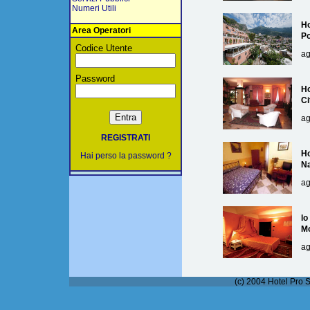
Numeri Utili
Ho
Area Operatori
Po
Codice Utente
ag
Password
Ho
Ci
ag
REGISTRATI
Ho
Hai perso la password ?
Na
ag
lo
M
ag
(c) 2004 Hotel Pro