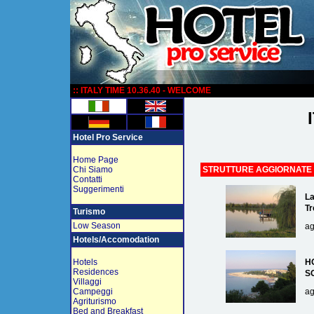
:
:: ITALY TIME 10.36.40 - WELCOME
Hotel Pro Service
Home Page
Chi Siamo
STRUTTURE AGGIORNATE
Contatti
Suggerimenti
La
Tr
Turismo
Low Season
ag
Hotels/Accomodation
Hotels
H
Residences
S
Villaggi
Campeggi
ag
Agriturismo
Bed and Breakfast