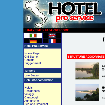
:
:: ITALY TIME 5.40.04 - WELCOME
Hotel Pro Service
Home Page
Chi Siamo
STRUTTURE AGGIORNATE
Contatti
Suggerimenti
La
Tr
Turismo
Low Season
ag
Hotels/Accomodation
Hotels
H
Residences
S
Villaggi
Campeggi
ag
Agriturismo
Bed and Breakfast