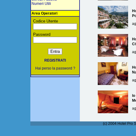
Numeri Utili
Ho
Area Operatori
Po
Codice Utente
ag
Password
Ho
Ci
ag
REGISTRATI
Ho
Hai perso la password ?
Na
ag
lo
M
ag
(c) 2004 Hotel Pro