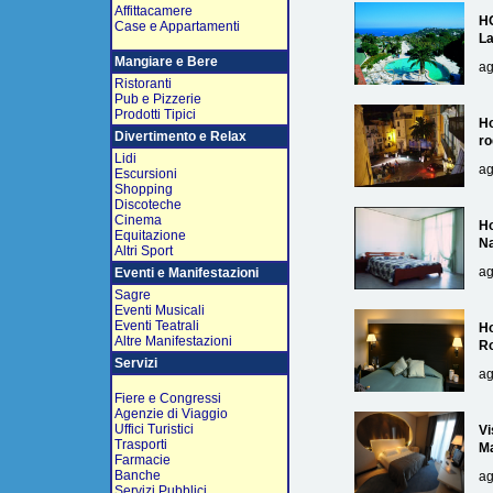
Affittacamere
H
Case e Appartamenti
L
Mangiare e Bere
ag
Ristoranti
Pub e Pizzerie
Prodotti Tipici
Ho
Divertimento e Relax
ro
Lidi
ag
Escursioni
Shopping
Discoteche
Cinema
Ho
Equitazione
Na
Altri Sport
ag
Eventi e Manifestazioni
Sagre
Eventi Musicali
Eventi Teatrali
Ho
Altre Manifestazioni
R
Servizi
ag
Fiere e Congressi
Agenzie di Viaggio
Uffici Turistici
Vi
Trasporti
Ma
Farmacie
Banche
ag
Servizi Pubblici