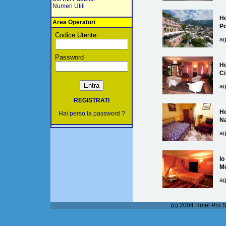
Numeri Utili
Ho
Area Operatori
Po
Codice Utente
ag
Password
Ho
Ci
ag
REGISTRATI
Ho
Hai perso la password ?
Na
ag
lo
M
ag
(c) 2004 Hotel Pro