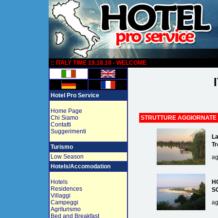
:
:: ITALY TIME 19.18.18 - WELCOME
Hotel Pro Service
Home Page
Chi Siamo
STRUTTURE AGGIORNATE
Contatti
Suggerimenti
La
Tr
Turismo
Low Season
ag
Hotels/Accomodation
Hotels
H
Residences
S
Villaggi
Campeggi
ag
Agriturismo
Bed and Breakfast