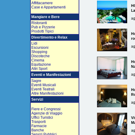
Affittacamere
H
Case e Appartamenti
L
Mangiare e Bere
ag
Ristoranti
Pub e Pizzerie
Prodotti Tipici
Ho
Divertimento e Relax
ro
Lidi
ag
Escursioni
Shopping
Discoteche
Cinema
Ho
Equitazione
Na
Altri Sport
ag
Eventi e Manifestazioni
Sagre
Eventi Musicali
Eventi Teatrali
Ho
Altre Manifestazioni
R
Servizi
ag
Fiere e Congressi
Agenzie di Viaggio
Uffici Turistici
Vi
Trasporti
Ma
Farmacie
Banche
ag
Servizi Pubblici