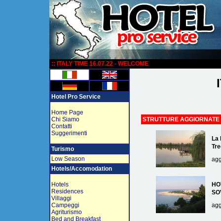
:
:: ITALY TIME 16.07.22 - WELCOME
Hotel Pro Service
Home Page
Chi Siamo
STRUTTURE AGGIORNATE
Contatti
Suggerimenti
La 
Tre
Turismo
Low Season
agg
Hotels/Accomodation
Hotels
HO
Residences
SO
Villaggi
Campeggi
agg
Agriturismo
Bed and Breakfast