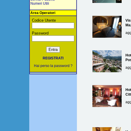
Numeri Utili
Area Operatori
Codice Utente
Vis
Maz
agg
Password
Hot
REGISTRATI
Pos
Hai perso la password ?
agg
Hot
Cit
agg