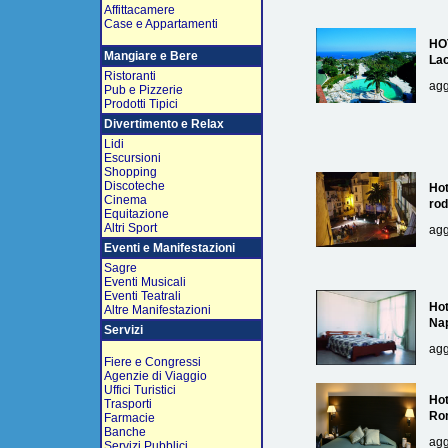
Affittacamere
Case e Appartamenti
HO
Mangiare e Bere
La
Ristoranti
agg
Pub e Pizzerie
Prodotti Tipici
Divertimento e Relax
Lidi
Escursioni
Shopping
Discoteche
Hot
Cinema
rod
Equitazione
Altri Sport
agg
Eventi e Manifestazioni
Sagre
Eventi Musicali
Eventi Teatrali
Hot
Altre Manifestazioni
Nap
Servizi
agg
Fiere e Congressi
Agenzie di Viaggio
Uffici Turistici
Hot
Trasporti
Ro
Farmacie
Banche
agg
Servizi Pubblici