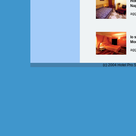
Hot
Nap
agg
lo 
Mo
agg
(c) 2004 Hotel Pro