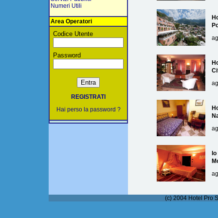
Numeri Utili
Ho
Area Operatori
Po
Codice Utente
ag
Password
Ho
Ci
ag
REGISTRATI
Ho
Hai perso la password ?
Na
ag
lo
M
ag
(c) 2004 Hotel Pro