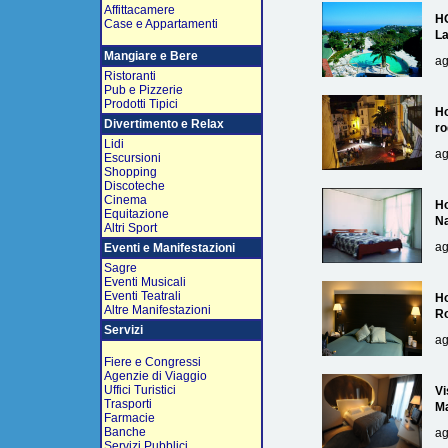
Affittacamere
H
Case e Appartamenti
L
Mangiare e Bere
ag
Ristoranti
Pub e Pizzerie
Prodotti Tipici
Ho
Divertimento e Relax
ro
Lidi
ag
Escursioni
Shopping
Discoteche
Cinema
Ho
Equitazione
Na
Altri Sport
ag
Eventi e Manifestazioni
Sagre
Eventi Musicali
Eventi Teatrali
Ho
Altre Manifestazioni
R
Servizi
ag
Fiere e Congressi
Agenzie di Viaggio
Uffici Turistici
Vi
Trasporti
Ma
Farmacie
Banche
ag
Servizi Pubblici