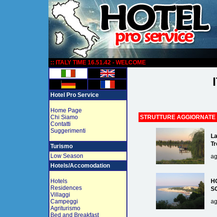
:
:: ITALY TIME 16.51.42 - WELCOME
Hotel Pro Service
Home Page
Chi Siamo
STRUTTURE AGGIORNATE
Contatti
Suggerimenti
La
Tr
Turismo
Low Season
ag
Hotels/Accomodation
Hotels
H
Residences
S
Villaggi
Campeggi
ag
Agriturismo
Bed and Breakfast