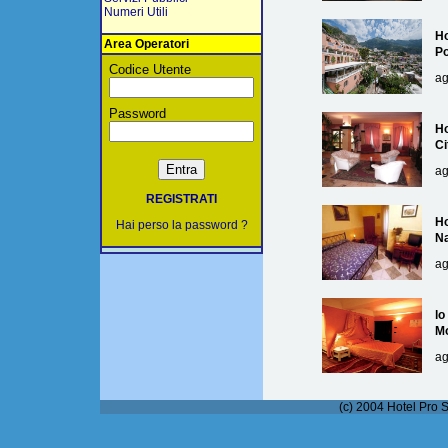
Numeri Utili
Ho
Area Operatori
Po
Codice Utente
ag
Password
Ho
Ci
ag
REGISTRATI
Ho
Hai perso la password ?
Na
ag
lo
M
ag
(c) 2004 Hotel Pro