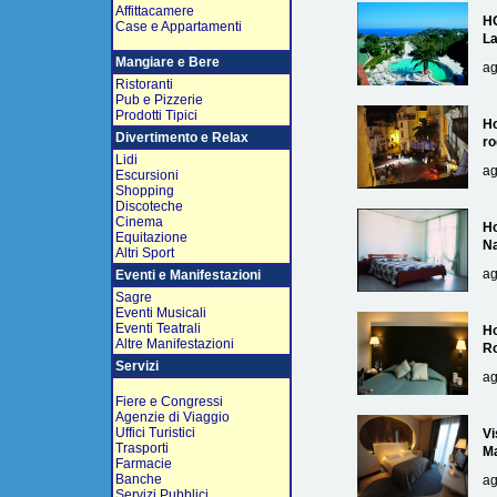
Affittacamere
H
Case e Appartamenti
L
Mangiare e Bere
ag
Ristoranti
Pub e Pizzerie
Prodotti Tipici
Ho
Divertimento e Relax
ro
Lidi
ag
Escursioni
Shopping
Discoteche
Cinema
Ho
Equitazione
Na
Altri Sport
ag
Eventi e Manifestazioni
Sagre
Eventi Musicali
Eventi Teatrali
Ho
Altre Manifestazioni
R
Servizi
ag
Fiere e Congressi
Agenzie di Viaggio
Uffici Turistici
Vi
Trasporti
Ma
Farmacie
Banche
ag
Servizi Pubblici