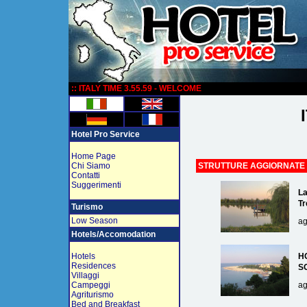
:
:: ITALY TIME 3.55.59 - WELCOME
Hotel Pro Service
Home Page
Chi Siamo
STRUTTURE AGGIORNATE
Contatti
Suggerimenti
La
Tr
Turismo
Low Season
ag
Hotels/Accomodation
Hotels
H
Residences
S
Villaggi
Campeggi
ag
Agriturismo
Bed and Breakfast