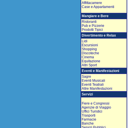
Affittacamere
Case e Appartamenti
Mangiare e Bere
Ristoranti
Pub e Pizzerie
Prodotti Tipici
Divertimento e Relax
Lidi
Escursioni
Shopping
Discoteche
Cinema
Equitazione
Altri Sport
Eventi e Manifestazioni
Sagre
Eventi Musicali
Eventi Teatrali
Altre Manifestazioni
Servizi
Fiere e Congressi
Agenzie di Viaggio
Uffici Turistici
Trasporti
Farmacie
Banche
Servizi Pubblici