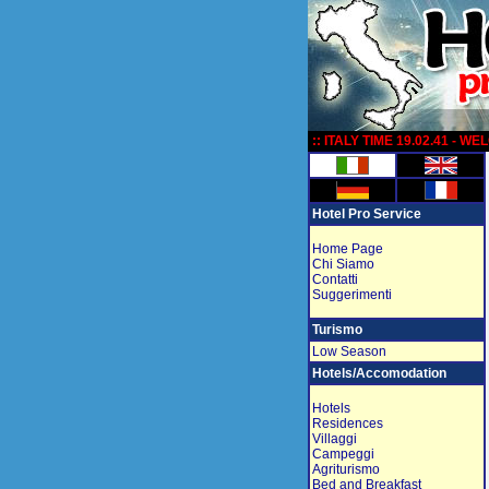
:
:: ITALY TIME 19.02.41 - W
Hotel Pro Service
Home Page
Chi Siamo
Contatti
Suggerimenti
Turismo
Low Season
Hotels/Accomodation
Hotels
Residences
Villaggi
Campeggi
Agriturismo
Bed and Breakfast