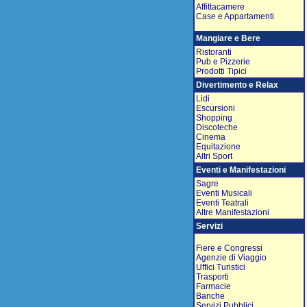
Affittacamere
Case e Appartamenti
Mangiare e Bere
Ristoranti
Pub e Pizzerie
Prodotti Tipici
Divertimento e Relax
Lidi
Escursioni
Shopping
Discoteche
Cinema
Equitazione
Altri Sport
Eventi e Manifestazioni
Sagre
Eventi Musicali
Eventi Teatrali
Altre Manifestazioni
Servizi
Fiere e Congressi
Agenzie di Viaggio
Uffici Turistici
Trasporti
Farmacie
Banche
Servizi Pubblici