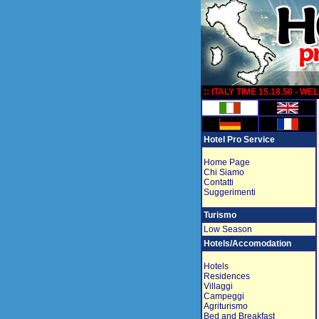
:
:: ITALY TIME 15.18.50 - W
Hotel Pro Service
Home Page
Chi Siamo
Contatti
Suggerimenti
Turismo
Low Season
Hotels/Accomodation
Hotels
Residences
Villaggi
Campeggi
Agriturismo
Bed and Breakfast