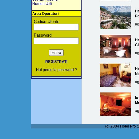
Numeri Utili
Ho
Area Operatori
Po
Codice Utente
ag
Password
Ho
Ci
ag
REGISTRATI
Ho
Hai perso la password ?
Na
ag
lo
M
ag
(c) 2004 Hotel Pro