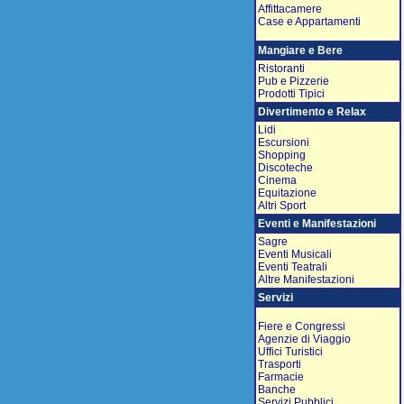
Affittacamere
Case e Appartamenti
Mangiare e Bere
Ristoranti
Pub e Pizzerie
Prodotti Tipici
Divertimento e Relax
Lidi
Escursioni
Shopping
Discoteche
Cinema
Equitazione
Altri Sport
Eventi e Manifestazioni
Sagre
Eventi Musicali
Eventi Teatrali
Altre Manifestazioni
Servizi
Fiere e Congressi
Agenzie di Viaggio
Uffici Turistici
Trasporti
Farmacie
Banche
Servizi Pubblici