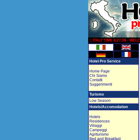
:
:: ITALY TIME 6.27.39 - WE
Hotel Pro Service
Home Page
Chi Siamo
Contatti
Suggerimenti
Turismo
Low Season
Hotels/Accomodation
Hotels
Residences
Villaggi
Campeggi
Agriturismo
Bed and Breakfast