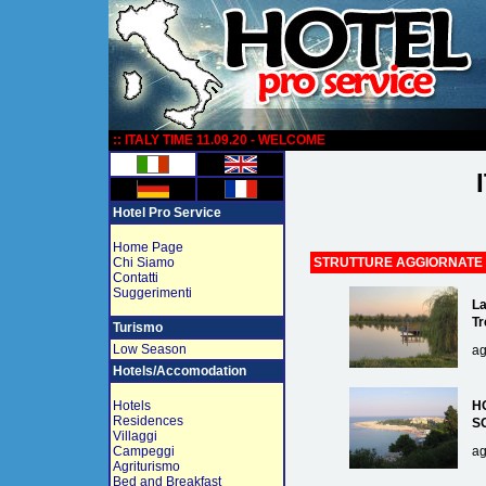
:
:: ITALY TIME 11.09.20 - WELCOME
Hotel Pro Service
Home Page
Chi Siamo
STRUTTURE AGGIORNATE
Contatti
Suggerimenti
La
Tr
Turismo
Low Season
ag
Hotels/Accomodation
Hotels
H
Residences
S
Villaggi
Campeggi
ag
Agriturismo
Bed and Breakfast