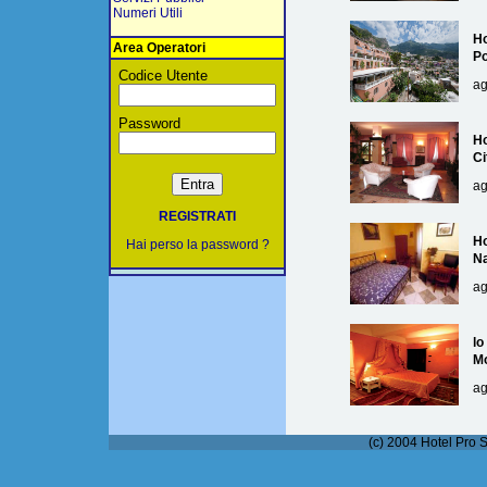
Numeri Utili
Ho
Area Operatori
Po
Codice Utente
ag
Password
Ho
Ci
ag
REGISTRATI
Ho
Hai perso la password ?
Na
ag
lo
M
ag
(c) 2004 Hotel Pro