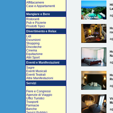
Affittacamere
H
Case e Appartamenti
L
Mangiare e Bere
ag
Ristoranti
Pub e Pizzerie
Prodotti Tipici
Ho
Divertimento e Relax
ro
Lidi
ag
Escursioni
Shopping
Discoteche
Cinema
Ho
Equitazione
Na
Altri Sport
ag
Eventi e Manifestazioni
Sagre
Eventi Musicali
Eventi Teatrali
Ho
Altre Manifestazioni
R
Servizi
ag
Fiere e Congressi
Agenzie di Viaggio
Uffici Turistici
Vi
Trasporti
Ma
Farmacie
Banche
ag
Servizi Pubblici