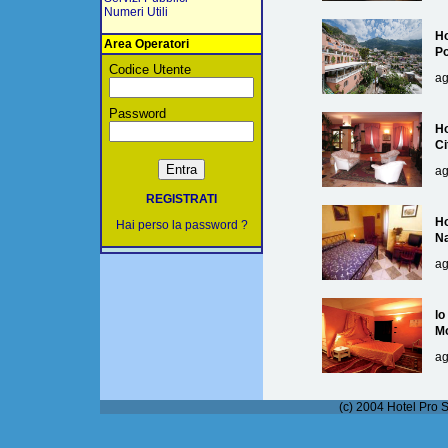
Numeri Utili
Ho
Area Operatori
Po
Codice Utente
ag
Password
Ho
Ci
ag
REGISTRATI
Ho
Hai perso la password ?
Na
ag
lo
M
ag
(c) 2004 Hotel Pro