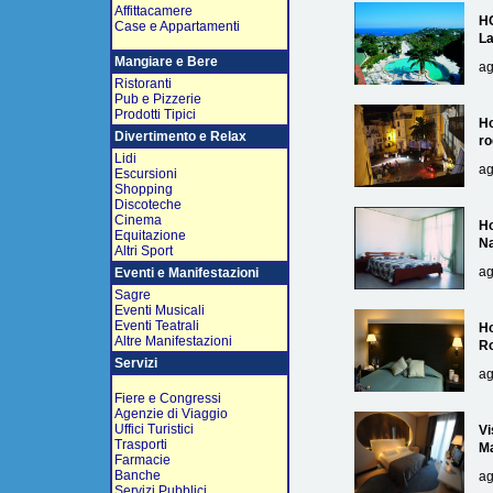
Affittacamere
H
Case e Appartamenti
L
Mangiare e Bere
ag
Ristoranti
Pub e Pizzerie
Prodotti Tipici
Ho
Divertimento e Relax
ro
Lidi
ag
Escursioni
Shopping
Discoteche
Cinema
Ho
Equitazione
Na
Altri Sport
ag
Eventi e Manifestazioni
Sagre
Eventi Musicali
Eventi Teatrali
Ho
Altre Manifestazioni
R
Servizi
ag
Fiere e Congressi
Agenzie di Viaggio
Uffici Turistici
Vi
Trasporti
Ma
Farmacie
Banche
ag
Servizi Pubblici