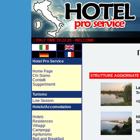
:
:: ITALY TIME 10.22.20 - WELCOME
Hotel Pro Service
Home Page
Chi Siamo
STRUTTURE AGGIORNATE
Contatti
Suggerimenti
La
Tr
Turismo
Low Season
ag
Hotels/Accomodation
Hotels
H
Residences
S
Villaggi
Campeggi
ag
Agriturismo
Bed and Breakfast