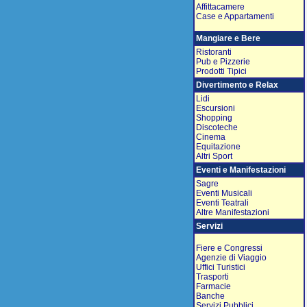
Affittacamere
Case e Appartamenti
Mangiare e Bere
Ristoranti
Pub e Pizzerie
Prodotti Tipici
Divertimento e Relax
Lidi
Escursioni
Shopping
Discoteche
Cinema
Equitazione
Altri Sport
Eventi e Manifestazioni
Sagre
Eventi Musicali
Eventi Teatrali
Altre Manifestazioni
Servizi
Fiere e Congressi
Agenzie di Viaggio
Uffici Turistici
Trasporti
Farmacie
Banche
Servizi Pubblici