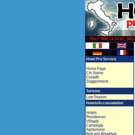
:
:: ITALY TIME 14.53.06 - W
Hotel Pro Service
Home Page
Chi Siamo
Contatti
Suggerimenti
Turismo
Low Season
Hotels/Accomodation
Hotels
Residences
Villaggi
Campeggi
Agriturismo
Bed and Breakfast