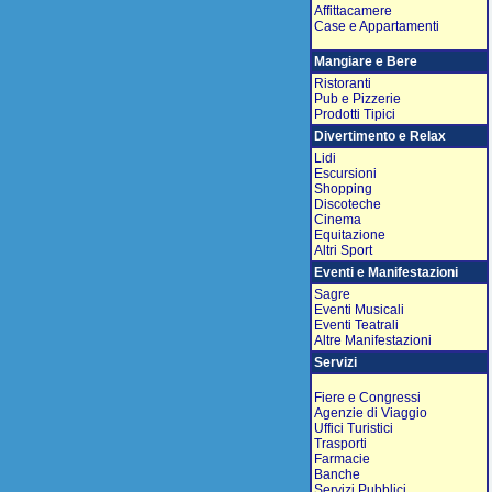
Affittacamere
Case e Appartamenti
Mangiare e Bere
Ristoranti
Pub e Pizzerie
Prodotti Tipici
Divertimento e Relax
Lidi
Escursioni
Shopping
Discoteche
Cinema
Equitazione
Altri Sport
Eventi e Manifestazioni
Sagre
Eventi Musicali
Eventi Teatrali
Altre Manifestazioni
Servizi
Fiere e Congressi
Agenzie di Viaggio
Uffici Turistici
Trasporti
Farmacie
Banche
Servizi Pubblici