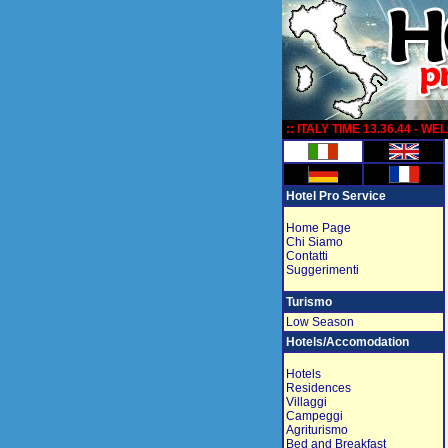
:
:: ITALY TIME 13.36.44 - W
Hotel Pro Service
Home Page
Chi Siamo
Contatti
Suggerimenti
Turismo
Low Season
Hotels/Accomodation
Hotels
Residences
Villaggi
Campeggi
Agriturismo
Bed and Breakfast