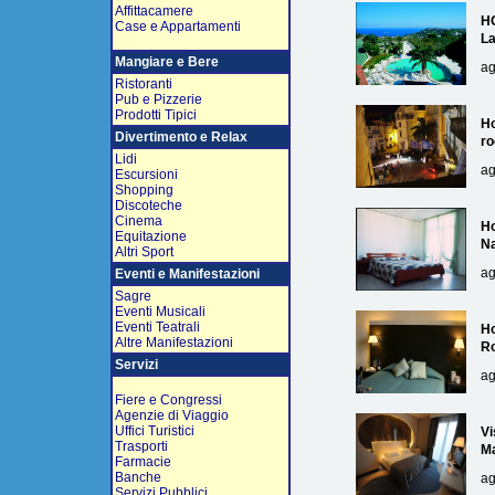
Affittacamere
H
Case e Appartamenti
L
Mangiare e Bere
ag
Ristoranti
Pub e Pizzerie
Prodotti Tipici
Ho
Divertimento e Relax
ro
Lidi
ag
Escursioni
Shopping
Discoteche
Cinema
Ho
Equitazione
Na
Altri Sport
ag
Eventi e Manifestazioni
Sagre
Eventi Musicali
Eventi Teatrali
Ho
Altre Manifestazioni
R
Servizi
ag
Fiere e Congressi
Agenzie di Viaggio
Uffici Turistici
Vi
Trasporti
Ma
Farmacie
Banche
ag
Servizi Pubblici