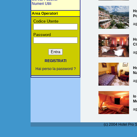
Numeri Utili
Ho
Area Operatori
Po
Codice Utente
ag
Password
Ho
Ci
ag
REGISTRATI
Ho
Hai perso la password ?
Na
ag
lo
M
ag
(c) 2004 Hotel Pro