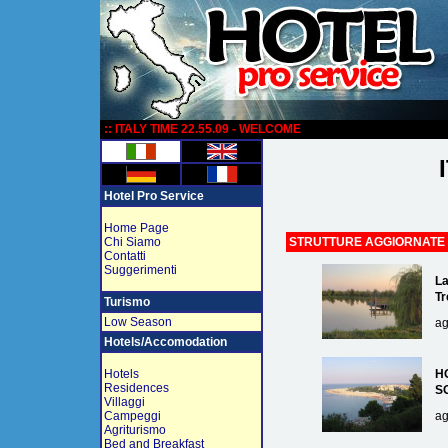
:
:: ITALY TIME 22.55.09 - WELCOME
Hotel Pro Service
Home Page
Chi Siamo
STRUTTURE AGGIORNATE
Contatti
Suggerimenti
La
Tr
Turismo
Low Season
ag
Hotels/Accomodation
Hotels
H
Residences
S
Villaggi
Campeggi
ag
Agriturismo
Bed and Breakfast