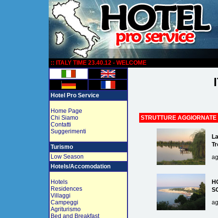
:
:: ITALY TIME 23.40.12 - WELCOME
Hotel Pro Service
Home Page
Chi Siamo
STRUTTURE AGGIORNATE
Contatti
Suggerimenti
La
Tr
Turismo
Low Season
ag
Hotels/Accomodation
Hotels
H
Residences
S
Villaggi
Campeggi
ag
Agriturismo
Bed and Breakfast