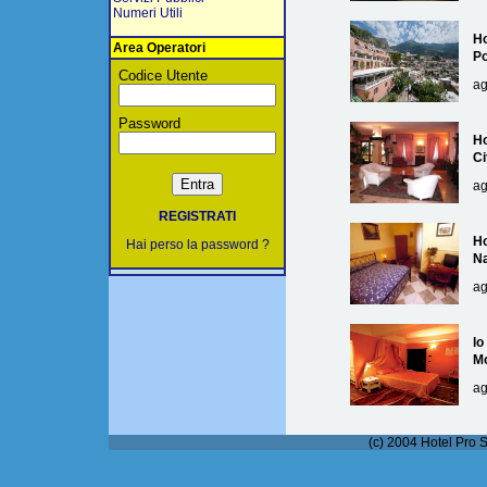
Numeri Utili
Ho
Area Operatori
Po
Codice Utente
ag
Password
Ho
Ci
ag
REGISTRATI
Ho
Hai perso la password ?
Na
ag
lo
M
ag
(c) 2004 Hotel Pro