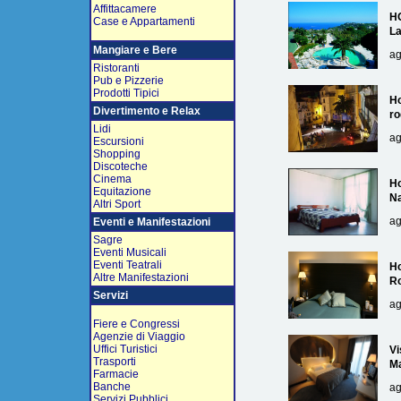
Affittacamere
H
Case e Appartamenti
L
Mangiare e Bere
ag
Ristoranti
Pub e Pizzerie
Prodotti Tipici
Ho
Divertimento e Relax
ro
Lidi
ag
Escursioni
Shopping
Discoteche
Cinema
Ho
Equitazione
Na
Altri Sport
ag
Eventi e Manifestazioni
Sagre
Eventi Musicali
Eventi Teatrali
Ho
Altre Manifestazioni
R
Servizi
ag
Fiere e Congressi
Agenzie di Viaggio
Uffici Turistici
Vi
Trasporti
Ma
Farmacie
Banche
ag
Servizi Pubblici