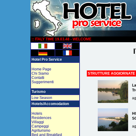
:
:: ITALY TIME 19.03.48 - WELCOME
Hotel Pro Service
Home Page
Chi Siamo
STRUTTURE AGGIORNATE
Contatti
Suggerimenti
La
Tr
Turismo
Low Season
ag
Hotels/Accomodation
Hotels
H
Residences
S
Villaggi
Campeggi
ag
Agriturismo
Bed and Breakfast