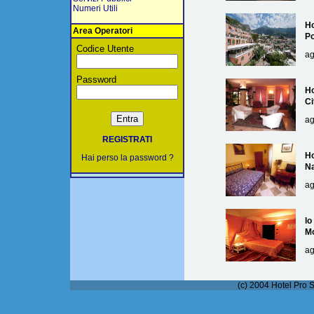
Numeri Utili
Ho
Area Operatori
Po
Codice Utente
ag
Password
Ho
Ci
ag
REGISTRATI
Ho
Hai perso la password ?
Na
ag
lo
M
ag
(c) 2004 Hotel Pro