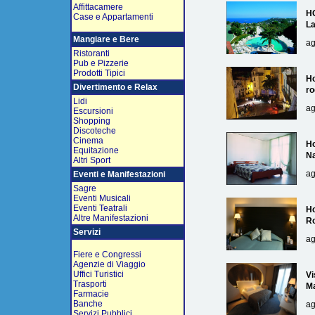
Affittacamere
H
Case e Appartamenti
L
Mangiare e Bere
ag
Ristoranti
Pub e Pizzerie
Prodotti Tipici
Ho
Divertimento e Relax
ro
Lidi
ag
Escursioni
Shopping
Discoteche
Cinema
Ho
Equitazione
Na
Altri Sport
ag
Eventi e Manifestazioni
Sagre
Eventi Musicali
Eventi Teatrali
Ho
Altre Manifestazioni
R
Servizi
ag
Fiere e Congressi
Agenzie di Viaggio
Uffici Turistici
Vi
Trasporti
Ma
Farmacie
Banche
ag
Servizi Pubblici