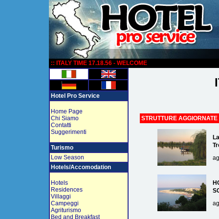
:
:: ITALY TIME 17.18.56 - WELCOME
Hotel Pro Service
Home Page
Chi Siamo
STRUTTURE AGGIORNATE
Contatti
Suggerimenti
La
Tr
Turismo
Low Season
ag
Hotels/Accomodation
Hotels
H
Residences
S
Villaggi
Campeggi
ag
Agriturismo
Bed and Breakfast