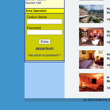
Numeri Utili
Ho
Area Operatori
Po
Codice Utente
ag
Password
Ho
Ci
ag
REGISTRATI
Ho
Hai perso la password ?
Na
ag
lo
M
ag
(c) 2004 Hotel Pro