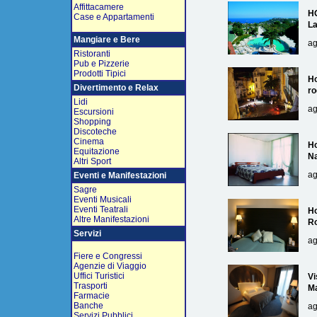
Affittacamere
H
Case e Appartamenti
L
Mangiare e Bere
ag
Ristoranti
Pub e Pizzerie
Prodotti Tipici
Ho
Divertimento e Relax
ro
Lidi
ag
Escursioni
Shopping
Discoteche
Cinema
Ho
Equitazione
Na
Altri Sport
ag
Eventi e Manifestazioni
Sagre
Eventi Musicali
Eventi Teatrali
Ho
Altre Manifestazioni
R
Servizi
ag
Fiere e Congressi
Agenzie di Viaggio
Uffici Turistici
Vi
Trasporti
Ma
Farmacie
Banche
ag
Servizi Pubblici