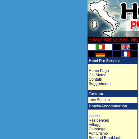
:
:: ITALY TIME 12.19.58 - W
Hotel Pro Service
Home Page
Chi Siamo
Contatti
Suggerimenti
Turismo
Low Season
Hotels/Accomodation
Hotels
Residences
Villaggi
Campeggi
Agriturismo
Bed and Breakfast