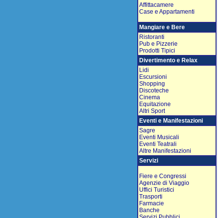
Affittacamere
Case e Appartamenti
Mangiare e Bere
Ristoranti
Pub e Pizzerie
Prodotti Tipici
Divertimento e Relax
Lidi
Escursioni
Shopping
Discoteche
Cinema
Equitazione
Altri Sport
Eventi e Manifestazioni
Sagre
Eventi Musicali
Eventi Teatrali
Altre Manifestazioni
Servizi
Fiere e Congressi
Agenzie di Viaggio
Uffici Turistici
Trasporti
Farmacie
Banche
Servizi Pubblici