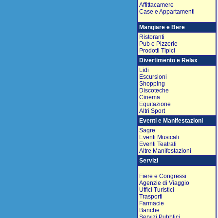
Affittacamere
Case e Appartamenti
Mangiare e Bere
Ristoranti
Pub e Pizzerie
Prodotti Tipici
Divertimento e Relax
Lidi
Escursioni
Shopping
Discoteche
Cinema
Equitazione
Altri Sport
Eventi e Manifestazioni
Sagre
Eventi Musicali
Eventi Teatrali
Altre Manifestazioni
Servizi
Fiere e Congressi
Agenzie di Viaggio
Uffici Turistici
Trasporti
Farmacie
Banche
Servizi Pubblici