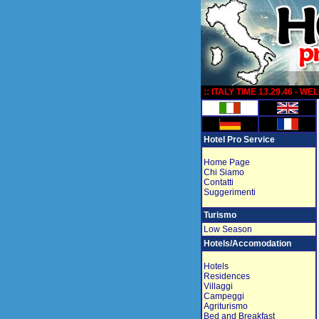
:
:: ITALY TIME 13.29.46 - W
Hotel Pro Service
Home Page
Chi Siamo
Contatti
Suggerimenti
Turismo
Low Season
Hotels/Accomodation
Hotels
Residences
Villaggi
Campeggi
Agriturismo
Bed and Breakfast