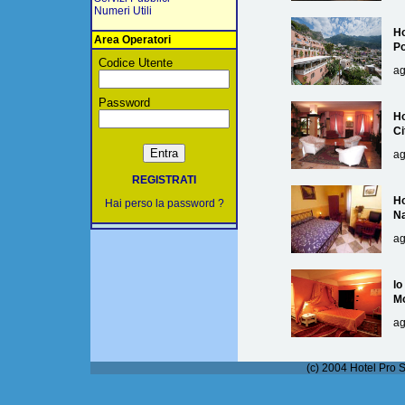
Numeri Utili
Ho
Area Operatori
Po
Codice Utente
ag
Password
Ho
Ci
ag
REGISTRATI
Ho
Hai perso la password ?
Na
ag
lo
M
ag
(c) 2004 Hotel Pro