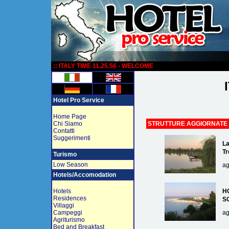
:
:: ITALY TIME 11.25.56 - WELCOME
Hotel Pro Service
Home Page
Chi Siamo
STRUTTURE AGGIORNATE
Contatti
Suggerimenti
La
Tr
Turismo
Low Season
ag
Hotels/Accomodation
Hotels
H
Residences
S
Villaggi
Campeggi
ag
Agriturismo
Bed and Breakfast