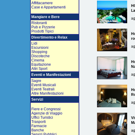
Affittacamere
H
Case e Appartamenti
L
Mangiare e Bere
ag
Ristoranti
Pub e Pizzerie
Prodotti Tipici
Ho
Divertimento e Relax
ro
Lidi
ag
Escursioni
Shopping
Discoteche
Cinema
Ho
Equitazione
Na
Altri Sport
ag
Eventi e Manifestazioni
Sagre
Eventi Musicali
Eventi Teatrali
Ho
Altre Manifestazioni
R
Servizi
ag
Fiere e Congressi
Agenzie di Viaggio
Uffici Turistici
Vi
Trasporti
Ma
Farmacie
Banche
ag
Servizi Pubblici