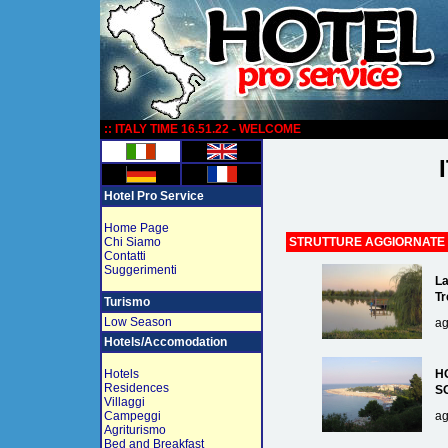
:
:: ITALY TIME 16.51.22 - WELCOME
Hotel Pro Service
Home Page
Chi Siamo
STRUTTURE AGGIORNATE
Contatti
Suggerimenti
La
Tr
Turismo
Low Season
ag
Hotels/Accomodation
Hotels
H
Residences
S
Villaggi
Campeggi
ag
Agriturismo
Bed and Breakfast