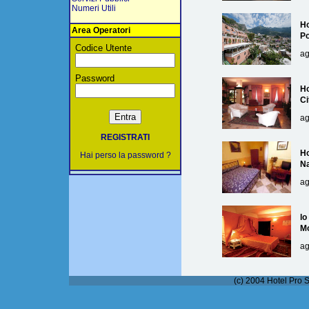
Numeri Utili
Ho
Area Operatori
Po
Codice Utente
ag
Password
Ho
Ci
ag
REGISTRATI
Ho
Hai perso la password ?
Na
ag
lo
M
ag
(c) 2004 Hotel Pro