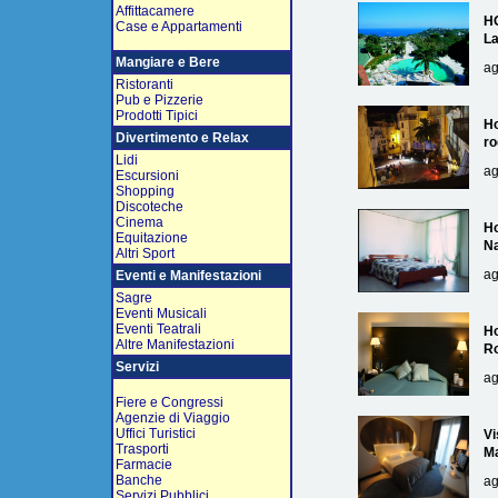
Affittacamere
H
Case e Appartamenti
L
Mangiare e Bere
ag
Ristoranti
Pub e Pizzerie
Prodotti Tipici
Ho
Divertimento e Relax
ro
Lidi
ag
Escursioni
Shopping
Discoteche
Cinema
Ho
Equitazione
Na
Altri Sport
ag
Eventi e Manifestazioni
Sagre
Eventi Musicali
Eventi Teatrali
Ho
Altre Manifestazioni
R
Servizi
ag
Fiere e Congressi
Agenzie di Viaggio
Uffici Turistici
Vi
Trasporti
Ma
Farmacie
Banche
ag
Servizi Pubblici