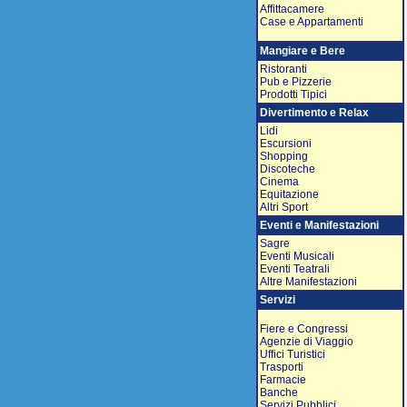
Affittacamere
Case e Appartamenti
Mangiare e Bere
Ristoranti
Pub e Pizzerie
Prodotti Tipici
Divertimento e Relax
Lidi
Escursioni
Shopping
Discoteche
Cinema
Equitazione
Altri Sport
Eventi e Manifestazioni
Sagre
Eventi Musicali
Eventi Teatrali
Altre Manifestazioni
Servizi
Fiere e Congressi
Agenzie di Viaggio
Uffici Turistici
Trasporti
Farmacie
Banche
Servizi Pubblici