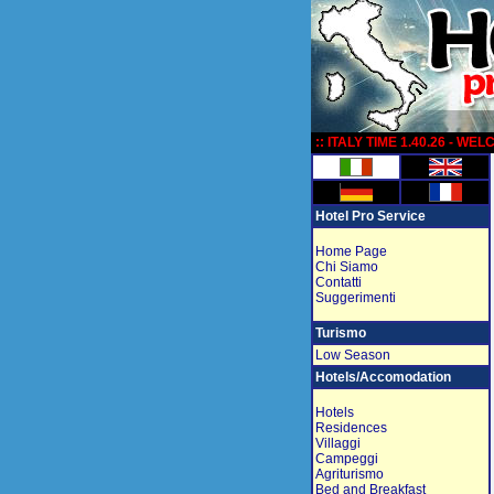
:
:: ITALY TIME 1.40.26 - WE
Hotel Pro Service
Home Page
Chi Siamo
Contatti
Suggerimenti
Turismo
Low Season
Hotels/Accomodation
Hotels
Residences
Villaggi
Campeggi
Agriturismo
Bed and Breakfast