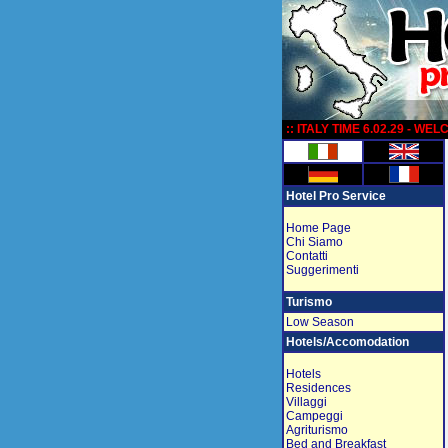
:
:: ITALY TIME 6.02.29 - WE
Hotel Pro Service
Home Page
Chi Siamo
Contatti
Suggerimenti
Turismo
Low Season
Hotels/Accomodation
Hotels
Residences
Villaggi
Campeggi
Agriturismo
Bed and Breakfast