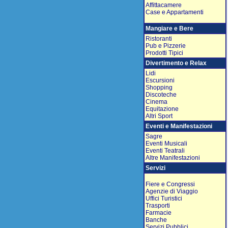
Affittacamere
Case e Appartamenti
Mangiare e Bere
Ristoranti
Pub e Pizzerie
Prodotti Tipici
Divertimento e Relax
Lidi
Escursioni
Shopping
Discoteche
Cinema
Equitazione
Altri Sport
Eventi e Manifestazioni
Sagre
Eventi Musicali
Eventi Teatrali
Altre Manifestazioni
Servizi
Fiere e Congressi
Agenzie di Viaggio
Uffici Turistici
Trasporti
Farmacie
Banche
Servizi Pubblici