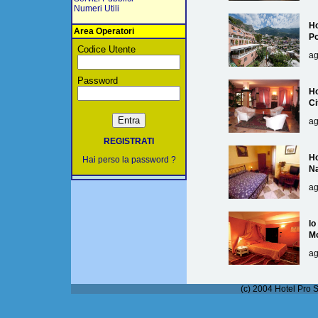
Numeri Utili
Ho
Area Operatori
Po
Codice Utente
ag
Password
Ho
Ci
ag
REGISTRATI
Ho
Hai perso la password ?
Na
ag
lo
M
ag
(c) 2004 Hotel Pro