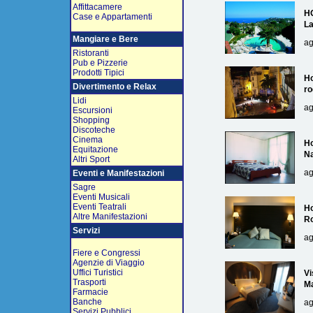
Affittacamere
H
Case e Appartamenti
L
Mangiare e Bere
ag
Ristoranti
Pub e Pizzerie
Prodotti Tipici
Ho
Divertimento e Relax
ro
Lidi
ag
Escursioni
Shopping
Discoteche
Cinema
Ho
Equitazione
Na
Altri Sport
ag
Eventi e Manifestazioni
Sagre
Eventi Musicali
Eventi Teatrali
Ho
Altre Manifestazioni
R
Servizi
ag
Fiere e Congressi
Agenzie di Viaggio
Uffici Turistici
Vi
Trasporti
Ma
Farmacie
Banche
ag
Servizi Pubblici