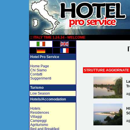
:
:: ITALY TIME 1.24.34 - WELCOME
Hotel Pro Service
Home Page
Chi Siamo
STRUTTURE AGGIORNATE
Contatti
Suggerimenti
La
Tr
Turismo
Low Season
ag
Hotels/Accomodation
Hotels
H
Residences
S
Villaggi
Campeggi
ag
Agriturismo
Bed and Breakfast