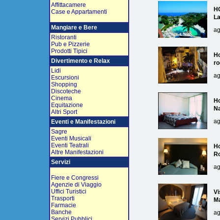
Affittacamere
H
Case e Appartamenti
L
Mangiare e Bere
ag
Ristoranti
Pub e Pizzerie
Prodotti Tipici
Ho
Divertimento e Relax
ro
Lidi
ag
Escursioni
Shopping
Discoteche
Cinema
Ho
Equitazione
Na
Altri Sport
ag
Eventi e Manifestazioni
Sagre
Eventi Musicali
Eventi Teatrali
Ho
Altre Manifestazioni
R
Servizi
ag
Fiere e Congressi
Agenzie di Viaggio
Uffici Turistici
Vi
Trasporti
Ma
Farmacie
Banche
ag
Servizi Pubblici