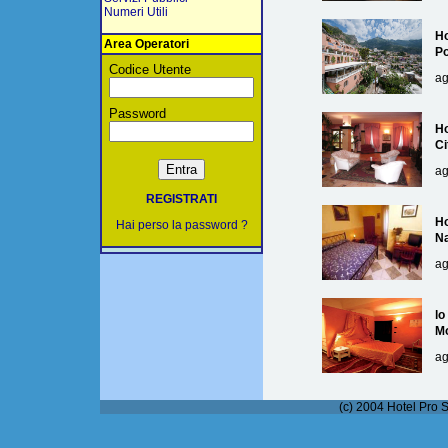
Numeri Utili
Ho
Area Operatori
Po
Codice Utente
ag
Password
Ho
Ci
ag
REGISTRATI
Ho
Hai perso la password ?
Na
ag
lo
M
ag
(c) 2004 Hotel Pro