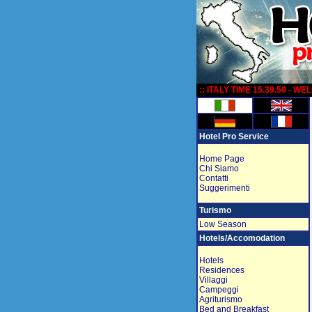
:
:: ITALY TIME 15.39.50 - W
Hotel Pro Service
Home Page
Chi Siamo
Contatti
Suggerimenti
Turismo
Low Season
Hotels/Accomodation
Hotels
Residences
Villaggi
Campeggi
Agriturismo
Bed and Breakfast