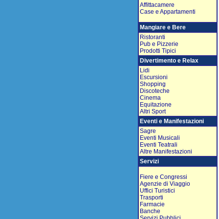
Affittacamere
Case e Appartamenti
Mangiare e Bere
Ristoranti
Pub e Pizzerie
Prodotti Tipici
Divertimento e Relax
Lidi
Escursioni
Shopping
Discoteche
Cinema
Equitazione
Altri Sport
Eventi e Manifestazioni
Sagre
Eventi Musicali
Eventi Teatrali
Altre Manifestazioni
Servizi
Fiere e Congressi
Agenzie di Viaggio
Uffici Turistici
Trasporti
Farmacie
Banche
Servizi Pubblici