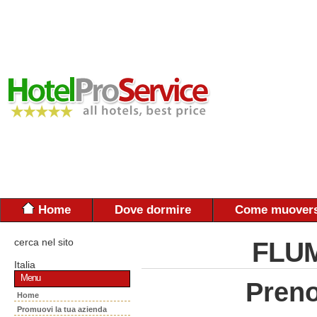
Home
Dove dormire
Come muovers
cerca nel sito
FLUM
Italia
Menu
Preno
Home
Promuovi la tua azienda