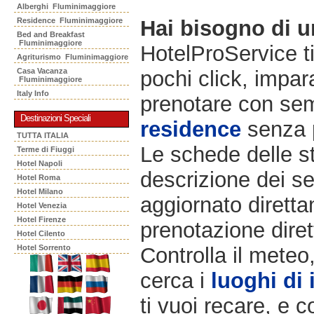
Alberghi Fluminimaggiore
Residence Fluminimaggiore
Hai bisogno di 
Bed and Breakfast
Fluminimaggiore
HotelProService t
Agriturismo Fluminimaggiore
Casa Vacanza
pochi click, impara
Fluminimaggiore
Italy Info
prenotare con semp
Destinazioni Speciali
residence
senza 
TUTTA ITALIA
Le schede delle st
Terme di Fiuggi
Hotel Napoli
descrizione dei ser
Hotel Roma
Hotel Milano
aggiornato diretta
Hotel Venezia
Hotel Firenze
prenotazione diret
Hotel Cilento
Hotel Sorrento
Controlla il meteo
cerca i
luoghi di 
ti vuoi recare, e c