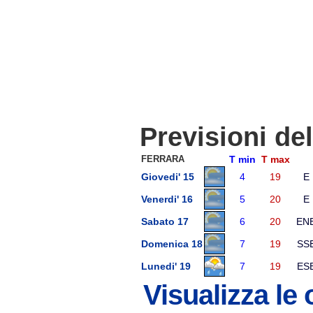
Previsioni de
FERRARA
T min
T max
Giovedi' 15
4
19
E
Venerdi' 16
5
20
E
Sabato 17
6
20
EN
Domenica 18
7
19
SS
Lunedi' 19
7
19
ES
Visualizza le 