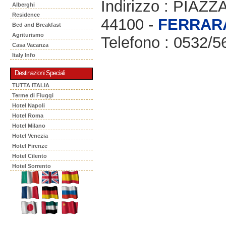
Indirizzo : PIA
Alberghi
Residence
44100 -
FERRAR
Bed and Breakfast
Agriturismo
Telefono : 0532/5
Casa Vacanza
Italy Info
Destinazioni Speciali
TUTTA ITALIA
Terme di Fiuggi
Hotel Napoli
Hotel Roma
Hotel Milano
Hotel Venezia
Hotel Firenze
Hotel Cilento
Hotel Sorrento