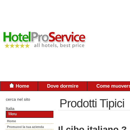
Home
Dove dormire
Come muovers
cerca nel sito
Prodotti Tipici
Italia
Menu
Home
Il cibo italiano ?
Promuovi la tua azienda