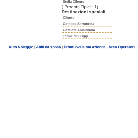
Stella Cilento
( Prodotti Tipici : 1)
Destinazioni speciali
Cilento
Costiera Sorrentina
Costiera Amalfitana
Terme di Fiuggi
Auto Noleggio
|
Abiti da sposa
|
Promuovi la tua azienda
|
Area Operatori
|