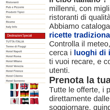
Ristoranti
millenni, con migli
Pub e Pizzerie
Prodotti Tipici
ristoranti di qualit
Vini
Ricette
Abbiamo catalogat
Italy Info
ricette tradiziona
Destinazioni Speciali
Controlla il meteo
TUTTA ITALIA
Terme di Fiuggi
cerca i
luoghi di 
Hotel Napoli
Hotel Roma
ti vuoi recare, e c
Hotel Milano
Hotel Venezia
utenti.
Hotel Firenze
Hotel Cilento
Prenota la tua
Hotel Sorrento
Tutte le offerte, i
direttamente dalle
soggiornare, quindi