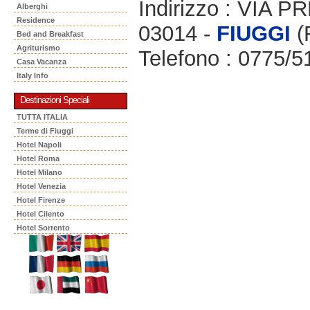
Indirizzo : VIA 
Alberghi
Residence
03014 -
FIUGGI
(
Bed and Breakfast
Agriturismo
Telefono : 0775/
Casa Vacanza
Italy Info
Destinazioni Speciali
TUTTA ITALIA
Terme di Fiuggi
Hotel Napoli
Hotel Roma
Hotel Milano
Hotel Venezia
Hotel Firenze
Hotel Cilento
Hotel Sorrento