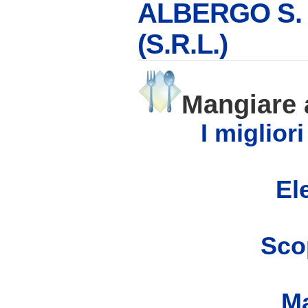
ALBERGO S. 
(S.R.L.)
Mangiare
I miglior
Ele
Scop
Ma