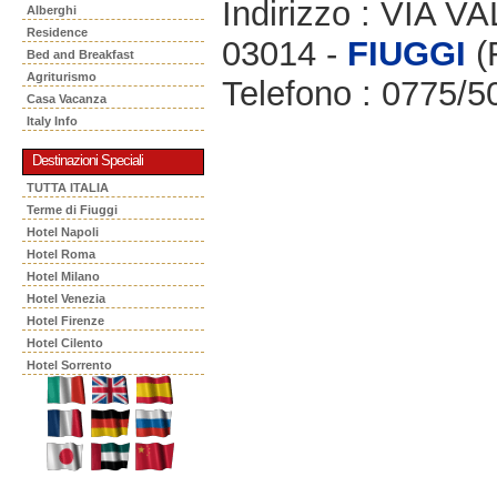
Indirizzo : VIA 
Alberghi
Residence
03014 -
FIUGGI
(
Bed and Breakfast
Agriturismo
Telefono : 0775/
Casa Vacanza
Italy Info
Destinazioni Speciali
TUTTA ITALIA
Terme di Fiuggi
Hotel Napoli
Hotel Roma
Hotel Milano
Hotel Venezia
Hotel Firenze
Hotel Cilento
Hotel Sorrento