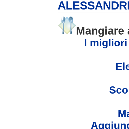
ALESSANDRI
Mangiare
I miglior
Ele
Scop
Ma
Aggiung