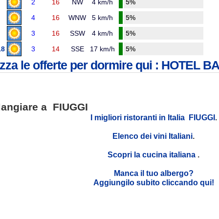
2
16
NW
4 km/h
5%
4
16
WNW
5 km/h
5%
3
16
SSW
4 km/h
5%
18
3
14
SSE
17 km/h
5%
izza le offerte per dormire qui : HOTEL 
angiare a FIUGGI
I migliori ristoranti in Italia FIUGGI
.
Elenco dei vini Italiani
.
Scopri la cucina italiana
.
Manca il tuo albergo?
Aggiungilo subito cliccando qui!