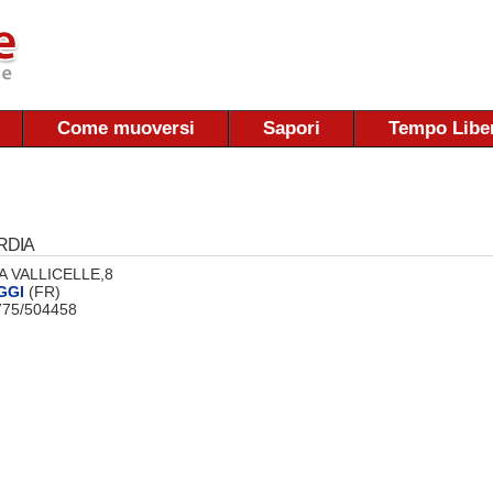
Come muoversi
Sapori
Tempo Libe
RDIA
VIA VALLICELLE,8
GGI
(FR)
0775/504458