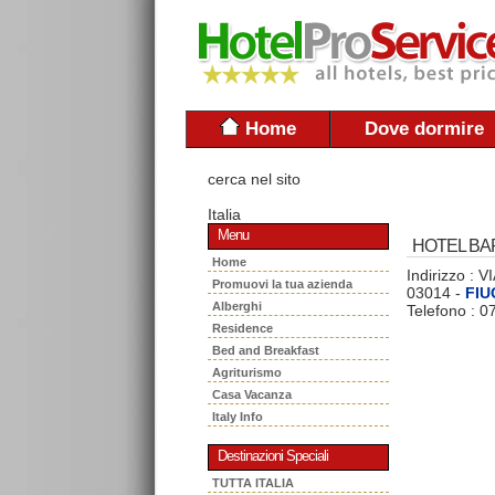
Home
Dove dormire
cerca nel sito
Italia
Menu
HOTEL BA
Home
Indirizzo : 
Promuovi la tua azienda
03014 -
FIU
Alberghi
Telefono : 
Residence
Bed and Breakfast
Agriturismo
Casa Vacanza
Italy Info
Destinazioni Speciali
TUTTA ITALIA