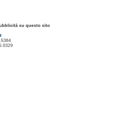
ubblicità su questo sito
t
9.5384
6.0329