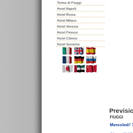
Terme di Fiuggi
Hotel Napoli
Hotel Roma
Hotel Milano
Hotel Venezia
Hotel Firenze
Hotel Cilento
Hotel Sorrento
Previsi
FIUGGI
Mercoledi' 