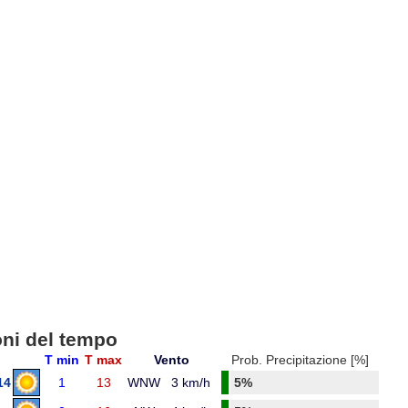
oni del tempo
T min
T max
Vento
Prob. Precipitazione [%]
14
1
13
WNW
3 km/h
5%