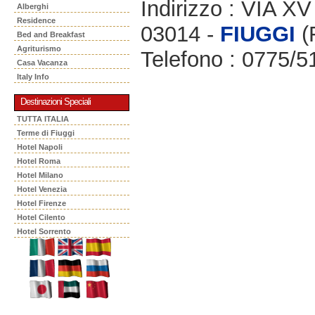
Indirizzo : VIA 
Alberghi
Residence
03014 -
FIUGGI
(
Bed and Breakfast
Agriturismo
Telefono : 0775/
Casa Vacanza
Italy Info
Destinazioni Speciali
TUTTA ITALIA
Terme di Fiuggi
Hotel Napoli
Hotel Roma
Hotel Milano
Hotel Venezia
Hotel Firenze
Hotel Cilento
Hotel Sorrento